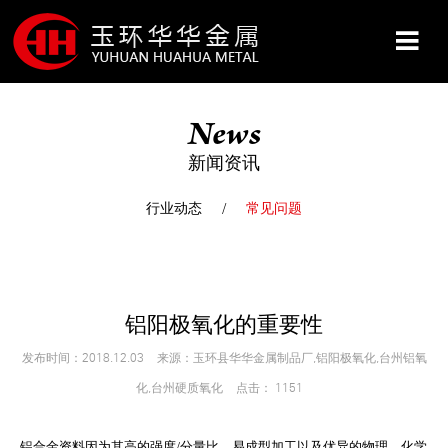
News
网站首页
新闻资讯
关于我们
行业动态
常见问题
产品展示
服务&保障
铝阳极氧化的重要性
发布时间：2018.12.03
来源：玉环县华华金属制品厂,铝阳极氧化,台州铝氧
新闻资讯
化,台州硬质氧化
点击：
1151
铝合金资料因为其高的强度/分量比，易成型加工以及优异的物理、化学