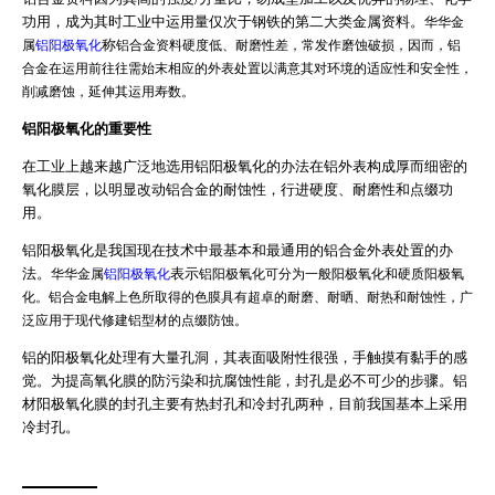
联系我们
功用，成为其时工业中运用量仅次于钢铁的第二大类金属资料。
华华金
称
属
铝阳极氧化
铝合金资料硬度低、耐磨性差，常发作磨蚀破损，因而，铝
ENGLISH
合金在运用前往往需始末相应的外表处置以满意其对环境的适应性和安全性，
削减磨蚀，延伸其运用寿数。
铝阳极氧化的重要性
在工业上越来越广泛地选用铝阳极氧化的办法在铝外表构成厚而细密的
氧化膜层，以明显改动铝合金的耐蚀性，行进硬度、耐磨性和点缀功
用。
铝阳极氧化是我国现在技术中最基本和最通用的铝合金外表处置的办
法。
表示
华华金属
铝阳极氧化
铝阳极氧化可分为一般阳极氧化和硬质阳极氧
化。铝合金电解上色所取得的色膜具有超卓的耐磨、耐晒、耐热和耐蚀性，广
泛应用于现代修建铝型材的点缀防蚀。
铝的阳极氧化处理有大量孔洞，其表面吸附性很强，手触摸有黏手的感
觉。为提高氧化膜的防污染和抗腐蚀性能，封孔是必不可少的步骤。铝
材阳极氧化膜的封孔主要有热封孔和冷封孔两种，目前我国基本上采用
冷封孔。