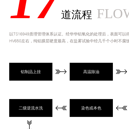
17
FLO
道流程
以TS16949质理管理体系认证。经华华
铝氧化
的处理后，表面可以得
HV650左右，纯铝膜层硬度最高，在盐雾试验中经几千个小时不腐
铝制品上挂
高温除油
二级逆流水洗
染色或本色