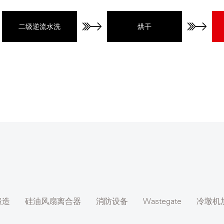
二级逆流水洗
烘干
锻造
硅油风扇离合器
消防设备
Wastegate
冷墩机